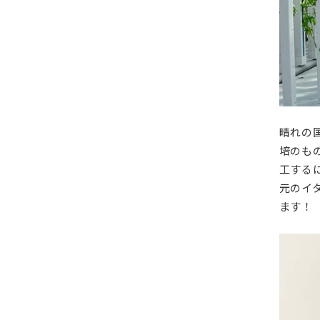
晴れの
培のも
工する
元のイ
ます！