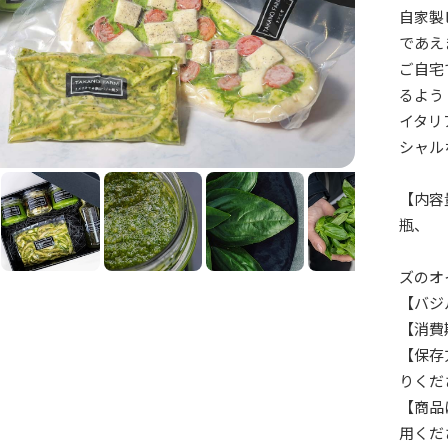
自家製
であえ
ご自宅
るよう
イタリ
シャル
【内容
瓶、
ジェ
ズのオ
【バジ
【消費
【保存
りくだ
【商品
用くだ