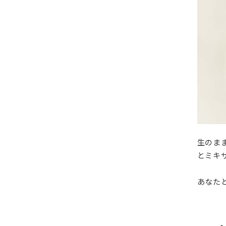
生のま
とミキ
あなた