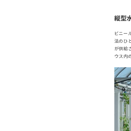
縦型
ビニー
法のひ
が供給
ウス内