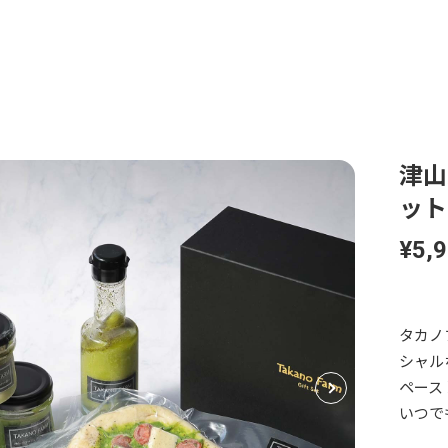
津山
ット
¥5,
タカノ
シャル
ペース
いつで