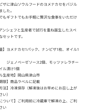
ピザに津山ソウルフードのヨメナカセをバジル
ました。
でもギフトでもお手軽に贅沢な食事をいただけ
アンシェフと生産者で試行を重ね誕生したスペ
なセットです。
量】ヨメナカセ1パック、ナンピザ1枚、オイル1
ノベーゼソース2個、モッツァレラチー
イル漬け1個
ル生産地】岡山県津山市
期限】商品ラベルに記載
方法】冷凍保存（解凍後はお早めにお召し上が
さい）
について】ご利用前に冷蔵庫で解凍の上、ご利
さい